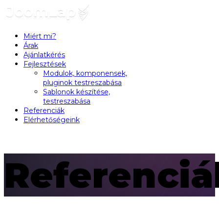
Miért mi?
Árak
Ajánlatkérés
Fejlesztések
Modulok, komponensek,
pluginok testreszabása
Sablonok készítése,
testreszabása
Referenciák
Elérhetőségeink
Referenciá