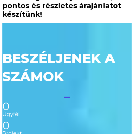
pontos és részletes árajánlatot
készítünk!
BESZÉLJENEK A
SZÁMOK
0
Ügyfél
0
Projekt