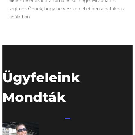
elkészítésének időtartama és költsége. Mi abban is
segítünk Önnek, hogy ne vesszen el ebben a hatalmas
kinálatban.
Ügyfeleink
Mondták