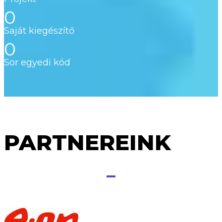
0
Saját kiegészítő
0
Sor egyedi kód
PARTNEREINK