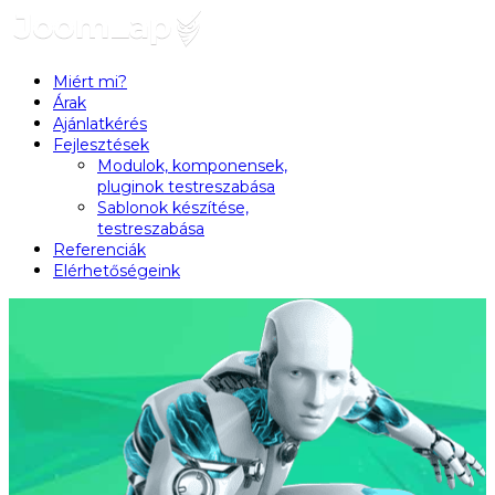
Miért mi?
Árak
Ajánlatkérés
Fejlesztések
Modulok, komponensek,
pluginok testreszabása
Sablonok készítése,
testreszabása
Referenciák
Elérhetőségeink