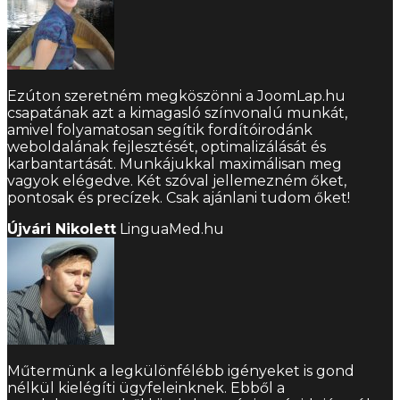
Ezúton szeretném megköszönni a JoomLap.hu
csapatának azt a kimagasló színvonalú munkát,
amivel folyamatosan segítik fordítóirodánk
weboldalának fejlesztését, optimalizálását és
karbantartását. Munkájukkal maximálisan meg
vagyok elégedve. Két szóval jellemezném őket,
pontosak és precízek. Csak ajánlani tudom őket!
Újvári Nikolett
LinguaMed.hu
Műtermünk a legkülönfélébb igényeket is gond
nélkül kielégíti ügyfeleinknek. Ebből a