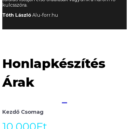
kulcsszóra.
Tóth László
Alu-forr.hu
Honlapkészítés
Árak
Kezdő Csomag
10.000Ft