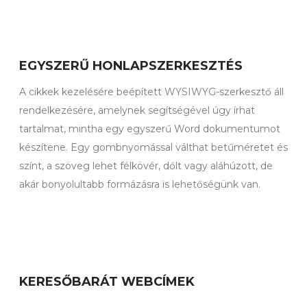
EGYSZERŰ HONLAPSZERKESZTÉS
A cikkek kezelésére beépített WYSIWYG-szerkesztő áll
rendelkezésére, amelynek segítségével úgy írhat
tartalmat, mintha egy egyszerű Word dokumentumot
készítene. Egy gombnyomással válthat betűméretet és
színt, a szöveg lehet félkövér, dőlt vagy aláhúzott, de
akár bonyolultabb formázásra is lehetőségünk van.
KERESŐBARÁT WEBCÍMEK