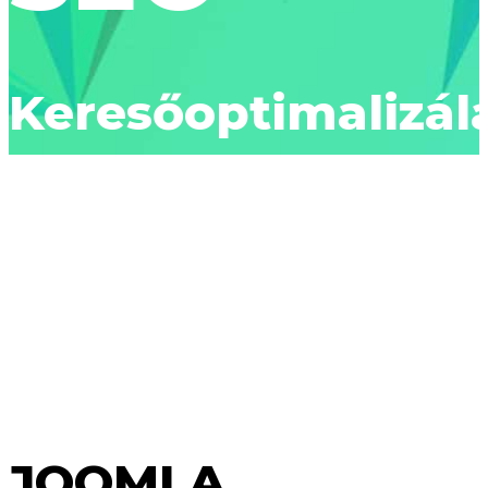
Keresőoptimalizál
!
JOOMLA