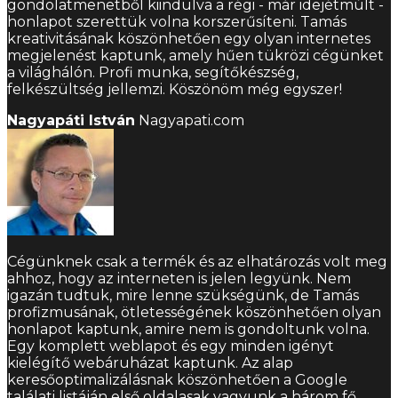
gondolatmenetből kiindulva a régi - már idejétmúlt -
honlapot szerettük volna korszerűsíteni. Tamás
kreativitásának köszönhetően egy olyan internetes
megjelenést kaptunk, amely hűen tükrözi cégünket
a világhálón. Profi munka, segítőkészség,
felkészültség jellemzi. Köszönöm még egyszer!
Nagyapáti István
Nagyapati.com
Cégünknek csak a termék és az elhatározás volt meg
ahhoz, hogy az interneten is jelen legyünk. Nem
igazán tudtuk, mire lenne szükségünk, de Tamás
profizmusának, ötletességének köszönhetően olyan
honlapot kaptunk, amire nem is gondoltunk volna.
Egy komplett weblapot és egy minden igényt
kielégítő webáruházat kaptunk. Az alap
keresőoptimalizálásnak köszönhetően a Google
találati listáján első oldalasak vagyunk a három fő