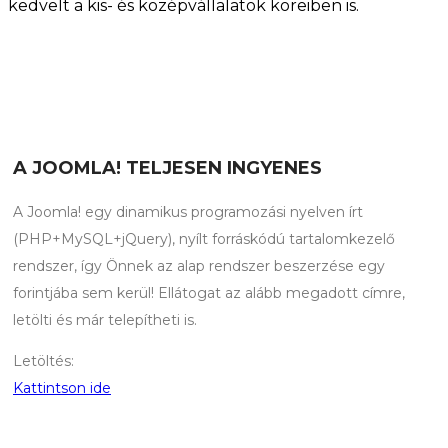
kedvelt a kis- és középvállalatok köreiben is.
A JOOMLA! TELJESEN INGYENES
A Joomla! egy dinamikus programozási nyelven írt
(PHP+MySQL+jQuery), nyílt forráskódú tartalomkezelő
rendszer, így Önnek az alap rendszer beszerzése egy
forintjába sem kerül! Ellátogat az alább megadott címre,
letölti és már telepítheti is.
Letöltés:
Kattintson ide